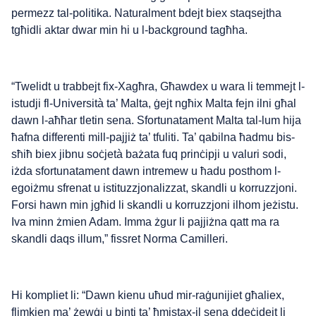
permezz tal-politika. Naturalment bdejt biex staqsejtha
tgħidli aktar dwar min hi u l-background tagħha.
“Twelidt u trabbejt fix-Xagћra, Gћawdex u wara li temmejt l-
istudji fl-Università ta’ Malta, ġejt ngћix Malta fejn ilni għal
dawn l-aħħar tletin sena. Sfortunatament Malta tal-lum hija
ħafna differenti mill-pajjiż ta’ tfuliti. Ta’ qabilna ħadmu bis-
sħiħ biex jibnu soċjetà bażata fuq prinċipji u valuri sodi,
iżda sfortunatament dawn intremew u ħadu posthom l-
egoiżmu sfrenat u istituzzjonalizzat, skandli u korruzzjoni.
Forsi hawn min jgħid li skandli u korruzzjoni ilhom jeżistu.
Iva minn żmien Adam. Imma żgur li pajjiżna qatt ma ra
skandli daqs illum,” fissret Norma Camilleri.
Hi kompliet li: “Dawn kienu uħud mir-raġunijiet għaliex,
flimkien ma’ żewġi u binti ta’ ħmistax-il sena ddeċidejt li