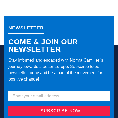
NEWSLETTER
COME & JOIN OUR
NEWSLETTER
Stay informed and engaged with Norma Camilleri's
journey towards a better Europe. Subscribe to our
newsletter today and be a part of the movement for
positive change!
SUBSCRIBE NOW