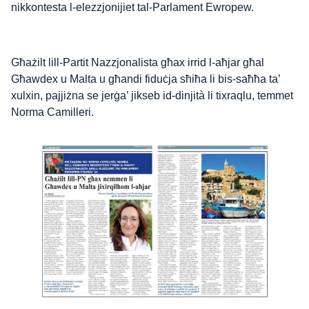
nikkontesta l-elezzjonijiet tal-Parlament Ewropew.
Għażilt lill-Partit Nazzjonalista għax irrid l-aħjar għal
Għawdex u Malta u għandi fiduċja sħiħa li bis-saħħa ta’
xulxin, pajjiżna se jerġa’ jikseb id-dinjità li tixraqlu, temmet
Norma Camilleri.