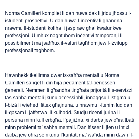
Norma Camilleri kompliet li dan huwa dak li jridu jħossu l-
istudenti prospettivi. U dan huwa l-inċentiv li għandna
nrawmu fl-istudenti kollha li jaspiraw għal kwalunkwe
professjoni. U mhux nagħtuhom inċentivi temporanji li
possibilment ma jsaħħux il-valuri tagħhom jew l-iżvilupp
professjonali tagħhom.
Hawnhekk tkellimna dwar is-saħħa mentali u Norma
Camilleri saħqet li din hija pedament tal-benesseri
ġenerali. Nemmen li għandha tingħata prijorità li s-servizzi
tas-saħħa mentali jkunu aċċessibbli, innaqqsu l-istigma u
l-biżà li wieħed ifittex għajnuna, u nrawmu l-ftehim fuq dan
il-qasam li jaffettwa lil kulħadd. Studju riċenti jurina li
persuna minn kull erbgħa, f’pajjiżna, xi darba jew oħra tbati
minn problemi ta’ saħħa mentali. Dan ifisser li jien u int xi
darba jew oħra se nkunu f’kuntatt ma’ waħda minn dawn il-