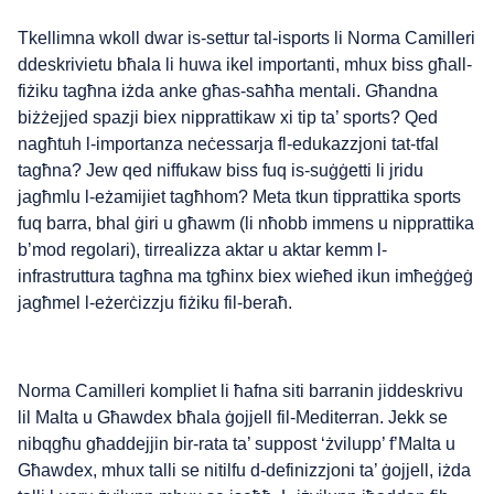
Tkellimna wkoll dwar is-settur tal-isports li Norma Camilleri
ddeskrivietu bħala li huwa ikel importanti, mhux biss għall-
fiżiku tagħna iżda anke għas-saħħa mentali. Għandna
biżżejjed spazji biex nipprattikaw xi tip ta’ sports? Qed
nagħtuh l-importanza neċessarja fl-edukazzjoni tat-tfal
tagħna? Jew qed niffukaw biss fuq is-suġġetti li jridu
jagħmlu l-eżamijiet tagħhom? Meta tkun tipprattika sports
fuq barra, bhal ġiri u għawm (li nħobb immens u nipprattika
b’mod regolari), tirrealizza aktar u aktar kemm l-
infrastruttura tagħna ma tgħinx biex wieħed ikun imħeġġeġ
jagħmel l-eżerċizzju fiżiku fil-beraħ.
Norma Camilleri kompliet li ħafna siti barranin jiddeskrivu
lil Malta u Għawdex bħala ġojjell fil-Mediterran. Jekk se
nibqgħu għaddejjin bir-rata ta’ suppost ‘żvilupp’ f’Malta u
Għawdex, mhux talli se nitilfu d-definizzjoni ta’ ġojjell, iżda