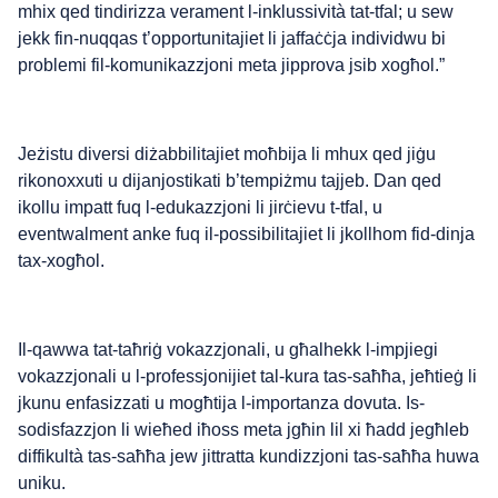
mhix qed tindirizza verament l-inklussività tat-tfal; u sew
jekk fin-nuqqas t’opportunitajiet li jaffaċċja individwu bi
problemi fil-komunikazzjoni meta jipprova jsib xogħol.”
Jeżistu diversi diżabbilitajiet moħbija li mhux qed jiġu
rikonoxxuti u dijanjostikati b’tempiżmu tajjeb. Dan qed
ikollu impatt fuq l-edukazzjoni li jirċievu t-tfal, u
eventwalment anke fuq il-possibilitajiet li jkollhom fid-dinja
tax-xogħol.
Il-qawwa tat-taħriġ vokazzjonali, u għalhekk l-impjiegi
vokazzjonali u l-professjonijiet tal-kura tas-saħħa, jeħtieġ li
jkunu enfasizzati u mogħtija l-importanza dovuta. Is-
sodisfazzjon li wieħed iħoss meta jgħin lil xi ħadd jegħleb
diffikultà tas-saħħa jew jittratta kundizzjoni tas-saħħa huwa
uniku.