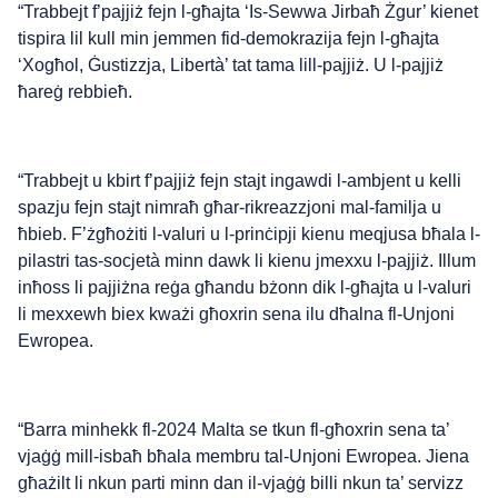
“Trabbejt f’pajjiż fejn l-għajta ‘Is-Sewwa Jirbaħ Żgur’ kienet
tispira lil kull min jemmen fid-demokrazija fejn l-għajta
‘Xogħol, Ġustizzja, Libertà’ tat tama lill-pajjiż. U l-pajjiż
ħareġ rebbieħ.
“Trabbejt u kbirt f’pajjiż fejn stajt ingawdi l-ambjent u kelli
spazju fejn stajt nimraћ gћar-rikreazzjoni mal-familja u
ћbieb. F’żgħożiti l-valuri u l-prinċipji kienu meqjusa bħala l-
pilastri tas-socjetà minn dawk li kienu jmexxu l-pajjiż. Illum
inħoss li pajjiżna reġa għandu bżonn dik l-għajta u l-valuri
li mexxewh biex kważi għoxrin sena ilu dħalna fl-Unjoni
Ewropea.
“Barra minhekk fl-2024 Malta se tkun fl-għoxrin sena ta’
vjaġġ mill-isbaħ bħala membru tal-Unjoni Ewropea. Jiena
għażilt li nkun parti minn dan il-vjaġġ billi nkun ta’ servizz