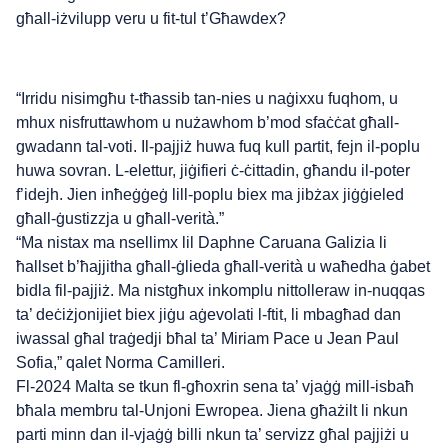
għall-iżvilupp veru u fit-tul t’Għawdex?
“Irridu nisimgħu t-tħassib tan-nies u naġixxu fuqhom, u
mhux nisfruttawhom u nużawhom b’mod sfaċċat għall-
gwadann tal-voti. Il-pajjiż huwa fuq kull partit, fejn il-poplu
huwa sovran. L-elettur, jiġifieri ċ-ċittadin, għandu il-poter
f’idejh. Jien inħeġġeġ lill-poplu biex ma jibżax jiġġieled
għall-ġustizzja u għall-verità.”
“Ma nistax ma nsellimx lil Daphne Caruana Galizia li
ħallset b’ħajjitha għall-ġlieda għall-verità u waħedha ġabet
bidla fil-pajjiż. Ma nistgħux inkomplu nittolleraw in-nuqqas
ta’ deċiżjonijiet biex jiġu aġevolati l-ftit, li mbagħad dan
iwassal għal traġedji bħal ta’ Miriam Pace u Jean Paul
Sofia,” qalet Norma Camilleri.
Fl-2024 Malta se tkun fl-għoxrin sena ta’ vjaġġ mill-isbaħ
bħala membru tal-Unjoni Ewropea. Jiena għażilt li nkun
parti minn dan il-vjaġġ billi nkun ta’ servizz għal pajjiżi u