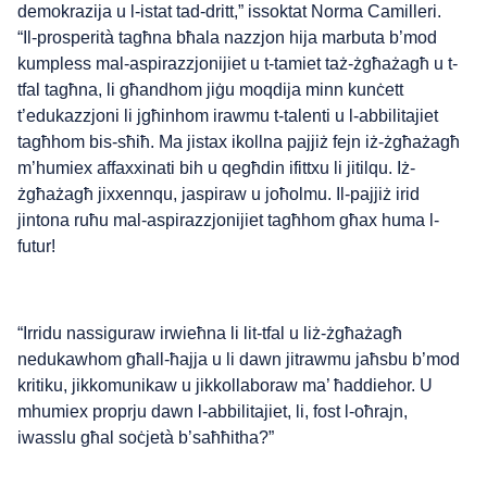
demokrazija u l-istat tad-dritt,” issoktat Norma Camilleri.
“Il-prosperità tagħna bħala nazzjon hija marbuta b’mod
kumpless mal-aspirazzjonijiet u t-tamiet taż-żgħażagħ u t-
tfal tagħna, li għandhom jiġu moqdija minn kunċett
t’edukazzjoni li jgħinhom irawmu t-talenti u l-abbilitajiet
tagħhom bis-sħiħ. Ma jistax ikollna pajjiż fejn iż-żgħażagħ
m’humiex affaxxinati bih u qegħdin ifittxu li jitilqu. Iż-
żgħażagħ jixxennqu, jaspiraw u joħolmu. Il-pajjiż irid
jintona ruħu mal-aspirazzjonijiet tagħhom għax huma l-
futur!
“Irridu nassiguraw irwieħna li lit-tfal u liż-żgħażagħ
nedukawhom għall-ħajja u li dawn jitrawmu jaħsbu b’mod
kritiku, jikkomunikaw u jikkollaboraw ma’ ħaddiehor. U
mhumiex proprju dawn l-abbilitajiet, li, fost l-oħrajn,
iwasslu għal soċjetà b’saħħitha?”