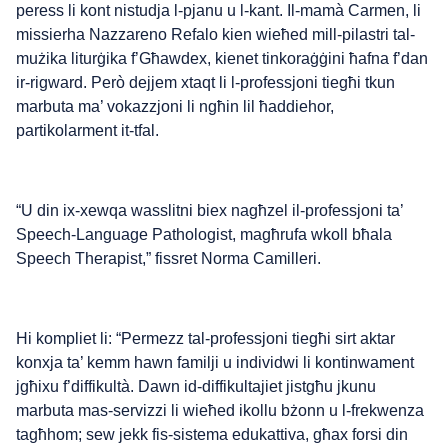
peress li kont nistudja l-pjanu u l-kant. Il-mamà Carmen, li
missierha Nazzareno Refalo kien wieħed mill-pilastri tal-
mużika liturġika f’Għawdex, kienet tinkoraġġini ħafna f’dan
ir-rigward. Però dejjem xtaqt li l-professjoni tiegħi tkun
marbuta ma’ vokazzjoni li ngħin lil ħaddiehor,
partikolarment it-tfal.
“U din ix-xewqa wasslitni biex nagħzel il-professjoni ta’
Speech-Language Pathologist, magħrufa wkoll bħala
Speech Therapist,” fissret Norma Camilleri.
Hi kompliet li: “Permezz tal-professjoni tiegħi sirt aktar
konxja ta’ kemm hawn familji u individwi li kontinwament
jgħixu f’diffikultà. Dawn id-diffikultajiet jistgħu jkunu
marbuta mas-servizzi li wieħed ikollu bżonn u l-frekwenza
tagħhom; sew jekk fis-sistema edukattiva, għax forsi din