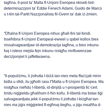
tagħna. Il-post ta’ Malta fl-Unjoni Ewropea nkiseb bid-
determinazzjoni ta’ Eddie Fenech Adami, Guido de Marco
u t-tim tal-Partit Nazzjonalista fil-Gvern ta’ dak iż-żmien.
“Dħalna fl-Unjoni Ewropea mhux għall-fini tal-fondi.
Isseħibna fl-Unjoni Ewropeal-ewwel u qabel kollox biex
nissalvagwardjaw id-demokrazija tagħna, u biex inkunu
fuq l-istess mejda fejn inkunu nistgħu ninfluwenzaw
deċiżjonijiet li jaffettwawna.
“Il-populiżmu, li jisfrutta l-biżà tan-nies meta ffaċċjati minn
bidla u sfidi, ilu jgħolli rasu f’Malta u fl-Unjoni Ewropea. Ma
nistgħux nieħdu l-libertà, id-dinjità u l-prosperità fiċ-ċert.
Irridu niġġieldu għalihom il-ħin kollu. Il-libertà ma tistax tiġi
salvagwardjata jekk il-populiżmu li jisfrutta l-biżgħat tan-
nies ma jiġix miġġieled fl-egħruq tiegħu, u jiġu msaħħa d-