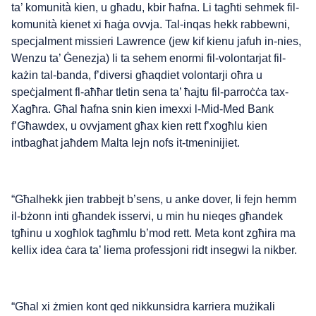
ta’ komunità kien, u għadu, kbir ħafna. Li tagħti sehmek fil-
komunità kienet xi ħaġa ovvja. Tal-inqas hekk rabbewni,
specjalment missieri Lawrence (jew kif kienu jafuh in-nies,
Wenzu ta’ Ġenezja) li ta sehem enormi fil-volontarjat fil-
każin tal-banda, f’diversi għaqdiet volontarji oħra u
speċjalment fl-aħħar tletin sena ta’ ħajtu fil-parroċċa tax-
Xagħra. Għal ħafna snin kien imexxi l-Mid-Med Bank
f’Għawdex, u ovvjament għax kien rett f’xogħlu kien
intbagħat jaħdem Malta lejn nofs it-tmeninijiet.
“Għalhekk jien trabbejt b’sens, u anke dover, li fejn hemm
il-bżonn inti għandek isservi, u min hu nieqes għandek
tgħinu u xogħlok tagħmlu b’mod rett. Meta kont zgħira ma
kellix idea ċara ta’ liema professjoni ridt insegwi la nikber.
“Għal xi żmien kont qed nikkunsidra karriera mużikali