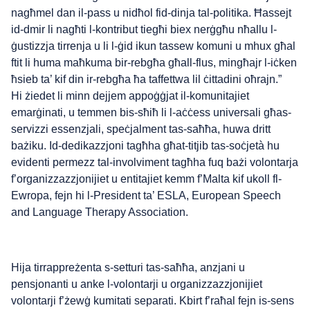
nagħmel dan il-pass u nidħol fid-dinja tal-politika. Ħassejt
id-dmir li nagħti l-kontribut tiegħi biex nerġgħu nħallu l-
ġustizzja tirrenja u li l-ġid ikun tassew komuni u mhux għal
ftit li huma maħkuma bir-rebgħa għall-flus, mingħajr l-iċken
ħsieb ta’ kif din ir-rebgħa ħa taffettwa lil ċittadini oħrajn.”
Hi żiedet li minn dejjem appoġġjat il-komunitajiet
emarġinati, u temmen bis-sħiħ li l-aċċess universali għas-
servizzi essenzjali, speċjalment tas-saħħa, huwa dritt
bażiku. Id-dedikazzjoni tagħha għat-titjib tas-soċjetà hu
evidenti permezz tal-involviment tagħha fuq bażi volontarja
f’organizzazzjonijiet u entitajiet kemm f’Malta kif ukoll fl-
Ewropa, fejn hi l-President ta’ ESLA, European Speech
and Language Therapy Association.
Hija tirrappreżenta s-setturi tas-saħħa, anzjani u
pensjonanti u anke l-volontarji u organizzazzjonijiet
volontarji f’żewġ kumitati separati. Kbirt f’raħal fejn is-sens