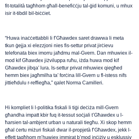
fit-totalità tagħhom għall-benefiċċju tal-ġid komuni, u mhux
isir it-tibdil bil-biċċiet.
“Huwa inaċċettabbli li f’Għawdex saret drawwa li meta
tkun ġejja xi elezzjoni nies fis-settur privat jirċievu
telefonata biex imorru jaħdmu mal-Gvern. Dan mhuwiex il-
mod kif Għawdex jiżviluppa ruħu, iżda huwa mod kif
Għawdex jibqa’ lura. Is-settur privat mhuwiex qiegħed
hemm biex jagħmilha ta’ forċina lill-Gvern u fl-istess nifs
jittieħdulu r-reffiegħa,” qalet Norma Camilleri.
Hi kompliet li l-politika fiskali li tiġi deċiża mill-Gvern
għandha impatt kbir fuq it-tessut soċjali t’Għawdex u l-
ħarsien tal-ambjent urban u naturali tiegħu. Xi skop hemm
għal ċertu miżuri fiskali dwar il-propjetà f’Għawdex, jekk l-
effett tagħhom m’huwiex immirat b’mod inċiżiv u esklussiv