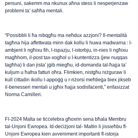
persuni, sakemm ma nkunux aħna stess li nesperjenzaw
problemi ta’ saħħa mentali.
“Possibbli li ħa nibqgħu ma neħdux azzjoni? Il-mentalità
tagħna hija affettwata minn dak kollu li huwa madwarna : l-
ambjent li ngħixu fih, l-ispazju, l-istorbju, in-nies li ngħixu
magħhom, il-post tax-xogħol u l-kuntentizza (jew nuqqas
tagħha) li dan jista’ jġib miegħu, id-domanda tal-ħajja ta’
kuljum u ħafna fatturi oħra. Flimkien, nistgħu niżguraw li
kull ċittadin ikollu l-appoġġ u r-riżorsi meħtieġa biex jikseb
il-benesseri mentali u jgħix ħajja sodisfaċenti,” enfasizzat
Norma Camilleri.
Fl-2024 Malta se tiċċelebra għoxrin sena bħala Membru
tal-Unjoni Ewropea. Id-deċiżjoni tal- Maltin li jissieħbu fl-
Unjoni Ewropea kien avveniment importanti fl-istorja