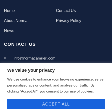
Home
Contact Us
About Norma
Privacy Policy
News
CONTACT US
info@normacamilleri.com
+356 7942 7660
We value your privacy
We use cookies to enhance your browsing experience, serve
personalized ads or content, and analyze our traffic. By
clicking "Accept All", you consent to our use of cookies.
ACCEPT ALL