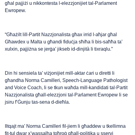
għal pajjiżi u nikkontesta l-elezzjonijiet tal-Parlament
Ewropew.
“Għażilt lill-Partit Nazzjonalista għax irrid l-aħjar għal
Għawdex u Malta u għandi fiduċja sħiħa li bis-saħħa ta’
xulxin, pajjiżna se jerġa’ jikseb id-dinjità li tixraqlu.”
Din hi sensiela ta’ viżjonijiet mill-aktar ċari u diretti li
għandha Norma Camilleri, Speech-Language Pathologist
and Voice Coach, li se tkun waħda mill-kandidati tal-Partit
Nazzjonalista għall-elezzjoni tal-Parlament Ewropew li se
jsiru f’Ġunju tas-sena d-dieħla.
Iltqajt ma’ Norma Camilleri fil-jiem li għaddew u tkellimna
fit-tul dwar x’wassalha toħroġ għall-politika u sservi