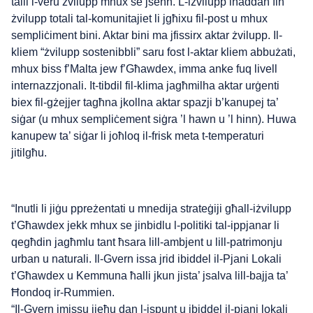
talli l-veru żvilupp mhux se jseħħ. L-iżvilupp iħaddan fih
żvilupp totali tal-komunitajiet li jgħixu fil-post u mhux
sempliċiment bini. Aktar bini ma jfissirx aktar żvilupp. Il-
kliem “żvilupp sostenibbli” saru fost l-aktar kliem abbużati,
mhux biss f’Malta jew f’Għawdex, imma anke fuq livell
internazzjonali. It-tibdil fil-klima jagħmilha aktar urġenti
biex fil-gżejjer tagħna jkollna aktar spazji b’kanupej ta’
siġar (u mhux sempliċement siġra ’l hawn u ’l hinn). Huwa
kanupew ta’ siġar li joħloq il-frisk meta t-temperaturi
jitilgħu.
“Inutli li jiġu ppreżentati u mnedija strateġiji għall-iżvilupp
t’Għawdex jekk mhux se jinbidlu l-politiki tal-ippjanar li
qegħdin jagħmlu tant ħsara lill-ambjent u lill-patrimonju
urban u naturali. Il-Gvern issa jrid ibiddel il-Pjani Lokali
t’Għawdex u Kemmuna ħalli jkun jista’ jsalva lill-bajja ta’
Ħondoq ir-Rummien.
“Il-Gvern imissu jieħu dan l-ispunt u jbiddel il-pjani lokali